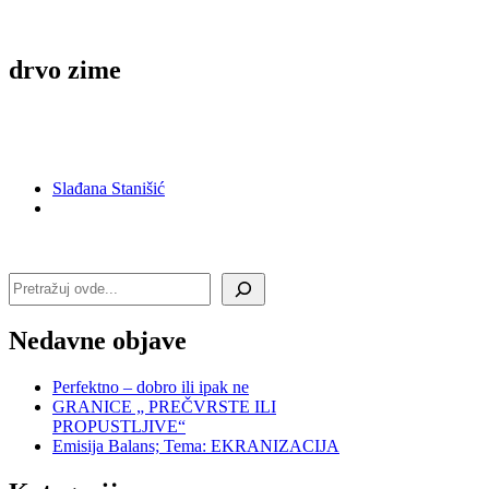
drvo zime
Slađana Stanišić
Претрага
Nedavne objave
Perfektno – dobro ili ipak ne
GRANICE „ PREČVRSTE ILI
PROPUSTLJIVE“
Emisija Balans; Tema: EKRANIZACIJA