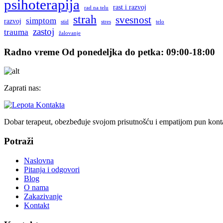
psihoterapija
rast i razvoj
rad na telu
strah
svesnost
simptom
razvoj
stid
stres
telo
zastoj
trauma
žalovanje
Radno vreme
Od ponedeljka do petka: 09:00-18:00
Zaprati nas:
Dobar terapeut, obezbeđuje svojom prisutnošću i empatijom pun konta
Potraži
Naslovna
Pitanja i odgovori
Blog
O nama
Zakazivanje
Kontakt