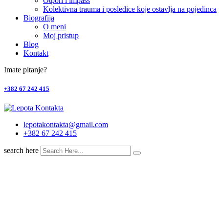
Otpori i impass
Kolektivna trauma i posledice koje ostavlja na pojedinca
Biografija
O meni
Moj pristup
Blog
Kontakt
Imate pitanje?
+382 67 242 415
lepotakontakta@gmail.com
+382 67 242 415
search here