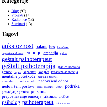
Kategorije
Blog
(97)
Projekti
(17)
Radionice
(13)
Seminari
(13)
Tagovi
anksioznost
balans
bes
budućnost
emocije
empatija
depresivna iskustva
geštalt
geštalt psihoterapeut
geštalt psihoterapija
granica kontakta
granice
kapaciteti
kongres
kreativna adaptacija
impass
mentalne poteškoće
mentalno zdravlje
nedovršeni odnosi
mentalno zdravlje mladih
podrška
nedovršeni poslovi
otpor
osećaj praznine
praznina
postavljanje granica
prepoznavanje emocija
prisutnost
prošlost
psihoterapeut
psiholog
psihoterapeuti