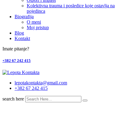
Otpori i impass
Kolektivna trauma i posledice koje ostavlja na
pojedinca
Biografija
O meni
Moj pristup
Blog
Kontakt
Imate pitanje?
+382 67 242 415
lepotakontakta@gmail.com
+382 67 242 415
search here