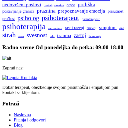
podrška
nedovršeni poslovi
otpor
osećaj praznine
praznina
prepoznavanje emocija
postavljanje granica
prisutnost
psihoterapeut
psiholog
prošlost
psihoterapeuti
psihoterapija
simptom
rast i razvoj
razvoj
rad na telu
stid
strah
svesnost
zastoj
trauma
stres
telo
žalovanje
Radno vreme
Od ponedeljka do petka: 09:00-18:00
Zaprati nas:
Dobar terapeut, obezbeđuje svojom prisutnošću i empatijom pun
kontakt sa klijentom.
Potraži
Naslovna
Pitanja i odgovori
Blog