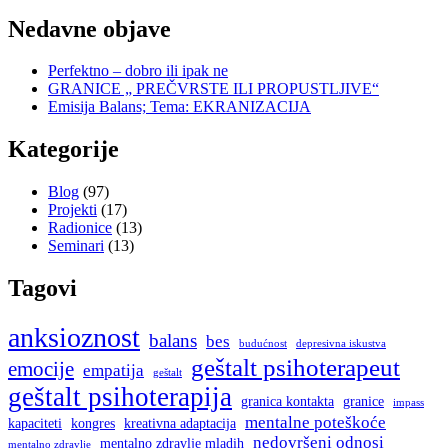
Nedavne objave
Perfektno – dobro ili ipak ne
GRANICE „ PREČVRSTE ILI PROPUSTLJIVE“
Emisija Balans; Tema: EKRANIZACIJA
Kategorije
Blog
(97)
Projekti
(17)
Radionice
(13)
Seminari
(13)
Tagovi
anksioznost
balans
bes
budućnost
depresivna iskustva
geštalt psihoterapeut
emocije
empatija
geštalt
geštalt psihoterapija
granica kontakta
granice
impass
mentalne poteškoće
kapaciteti
kongres
kreativna adaptacija
nedovršeni odnosi
mentalno zdravlje mladih
mentalno zdravlje