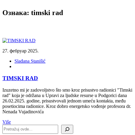
Ознака:
timski rad
27. фебруар 2025.
Slađana Stanišić
TIMSKI RAD
Izuzetno mi je zadovoljstvo što smo kroz prisustvo radionici "Timski
rad" koja je održana u Upravi za ljudske resurse u Podgorici dana
26.02.2025. godine, prisustvovali jednom umeću kontakta, među
posetiocima radionice. Kroz dobro energetsko vođenje profesora dr.
Nenada Vujadinovića
Više
Претрага