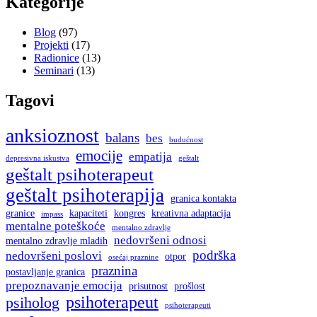
Kategorije
Blog
(97)
Projekti
(17)
Radionice
(13)
Seminari
(13)
Tagovi
anksioznost
balans
bes
budućnost
emocije
empatija
depresivna iskustva
geštalt
geštalt psihoterapeut
geštalt psihoterapija
granica kontakta
granice
kapaciteti
kongres
kreativna adaptacija
impass
mentalne poteškoće
mentalno zdravlje
nedovršeni odnosi
mentalno zdravlje mladih
podrška
nedovršeni poslovi
otpor
osećaj praznine
praznina
postavljanje granica
prepoznavanje emocija
prisutnost
prošlost
psihoterapeut
psiholog
psihoterapeuti