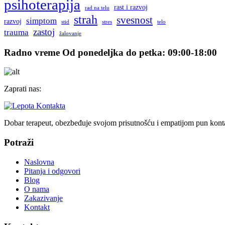
psihoterapija
rast i razvoj
rad na telu
strah
svesnost
simptom
razvoj
stid
stres
telo
zastoj
trauma
žalovanje
Radno vreme
Od ponedeljka do petka: 09:00-18:00
Zaprati nas:
Dobar terapeut, obezbeđuje svojom prisutnošću i empatijom pun konta
Potraži
Naslovna
Pitanja i odgovori
Blog
O nama
Zakazivanje
Kontakt