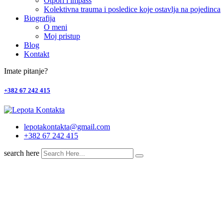
Otpori i impass
Kolektivna trauma i posledice koje ostavlja na pojedinca
Biografija
O meni
Moj pristup
Blog
Kontakt
Imate pitanje?
+382 67 242 415
lepotakontakta@gmail.com
+382 67 242 415
search here