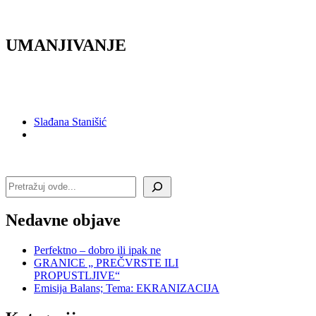
UMANJIVANJE
Slađana Stanišić
Претрага
Nedavne objave
Perfektno – dobro ili ipak ne
GRANICE „ PREČVRSTE ILI
PROPUSTLJIVE“
Emisija Balans; Tema: EKRANIZACIJA