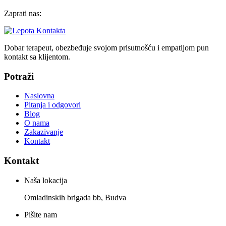
Zaprati nas:
Dobar terapeut, obezbeđuje svojom prisutnošću i empatijom pun
kontakt sa klijentom.
Potraži
Naslovna
Pitanja i odgovori
Blog
O nama
Zakazivanje
Kontakt
Kontakt
Naša lokacija
Omladinskih brigada bb, Budva
Pišite nam