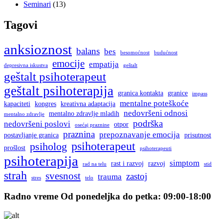
Seminari
(13)
Tagovi
anksioznost
balans
bes
besomoćnost
budućnost
emocije
empatija
depresivna iskustva
geštalt
geštalt psihoterapeut
geštalt psihoterapija
granica kontakta
granice
impass
mentalne poteškoće
kapaciteti
kongres
kreativna adaptacija
nedovršeni odnosi
mentalno zdravlje mladih
mentalno zdravlje
podrška
nedovršeni poslovi
otpor
osećaj praznine
praznina
prepoznavanje emocija
postavljanje granica
prisutnost
psihoterapeut
psiholog
prošlost
psihoterapeuti
psihoterapija
simptom
rast i razvoj
razvoj
rad na telu
stid
strah
svesnost
zastoj
trauma
stres
telo
Radno vreme
Od ponedeljka do petka: 09:00-18:00