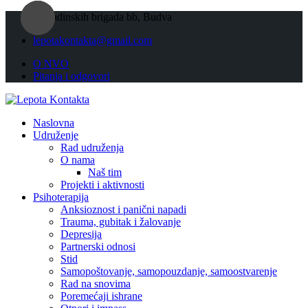
Skip
Omladinskih brigada bb, Budva
to
lepotakontakta@gmail.com
content
O NVO
Pitanja i odgovori
Naslovna
Udruženje
Rad udruženja
O nama
Naš tim
Projekti i aktivnosti
Psihoterapija
Anksioznost i panični napadi
Trauma, gubitak i žalovanje
Depresija
Partnerski odnosi
Stid
Samopoštovanje, samopouzdanje, samoostvarenje
Rad na snovima
Poremećaji ishrane